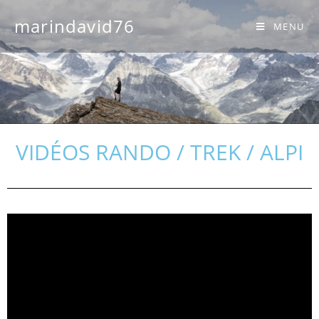
marindavid76
MENU
VIDÉOS RANDO / TREK / ALPI